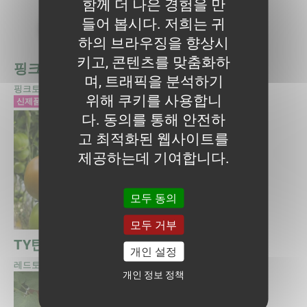
함께 더 나은 경험을 만
들어 봅시다. 저희는 귀
하의 브라우징을 향상시
키고, 콘텐츠를 맞춤화하
핑크오션
플라만티노
며, 트래픽을 분석하기
핑크토마토
위해 쿠키를 사용합니
신제품
다. 동의를 통해 안전하
고 최적화된 웹사이트를
제공하는데 기여합니다.
모두 동의
모두 거부
TY탄탄
TY대장금
개인 설정
레드토마토
대추방울토마토
개인 정보 정책