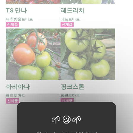
TS 만나
레드리치
대추방울토마토
레드토마토
신제품
신제품
아리아나
핑크스톤
레드토마토
핑크토마토
신제품
신제품