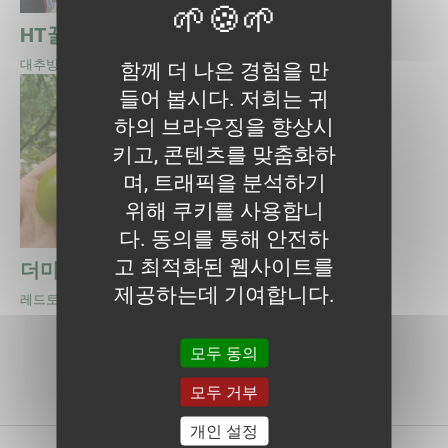
HT꿀팁
TS쏠리드
대추방울토마토
핑크토마토
함께 더 나은 경험을 만
들어 봅시다. 저희는 귀
하의 브라우징을 향상시
키고, 콘텐츠를 맞춤화하
며, 트래픽을 분석하기
위해 쿠키를 사용합니
다. 동의를 통해 안전하
고 최적화된 웹사이트를
더마테
TY엘리제
제공하는데 기여합니다.
레드토마토
핑크토마토
이전
2
다음
이전 페이지
(current page)
(not available)
모두 동의
모두 거부
개인 설정