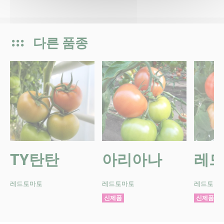
다른 품종
TY탄탄
아리아나
레드
레드토마토
레드토마토
레드토마
신제품
신제품