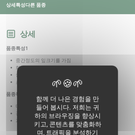
상세
특성
다른 품종
상세
품종특성1
중간정도의 잎크기를 가짐
화방 당 4과착과
중간정도의 절간을 가짐
초세가 강함
품종특성2
함께 더 나은 경험을 만
대과종 품종(Avr.230~250g)
들어 봅시다. 저희는 귀
경도가 우수함
하의 브라우징을 향상시
과균일도가 우수해 시장성 높음
키고, 콘텐츠를 맞춤화하
며, 트래픽을 분석하기