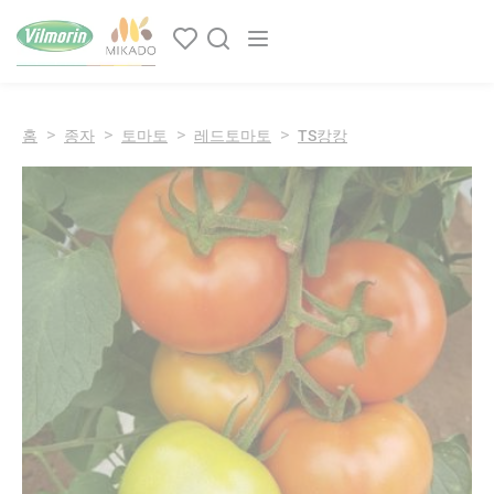
쿠키 관리 패널
Main navigation
홈
종자
토마토
레드토마토
TS캉캉