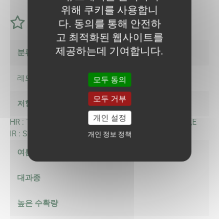
위해 쿠키를 사용합니
특성
다. 동의를 통해 안전하
고 최적화된 웹사이트를
제공하는데 기여합니다.
분류
레드토마토
모두 동의
모두 거부
저항성
개인 설정
HR : ToMV::0,1,2, Va::0, Vd::0, Fol::0,1, for, Pf:: A,B,C,D,E
IR : Ss, TSWV:T0, TYLCV
개인 정보 정책
여름작형에 적합
대과종
높은 수확량