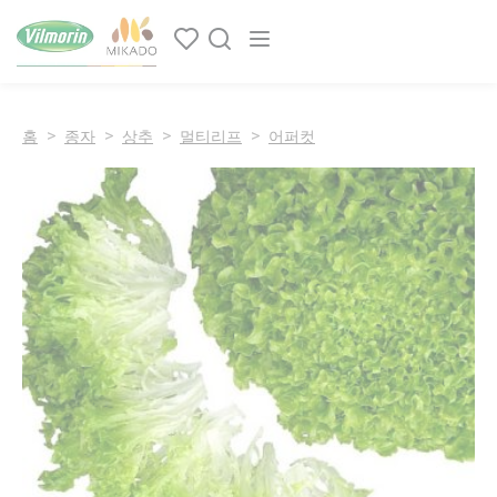
쿠키 관리 패널
Main navigation
홈
종자
상추
멀티리프
어퍼컷