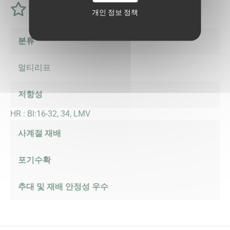
특성
개인 정보 정책
분류
멀티리프
저항성
HR : Bl:16-32, 34, LMV
사계절 재배
포기수확
추대 및 재배 안정성 우수