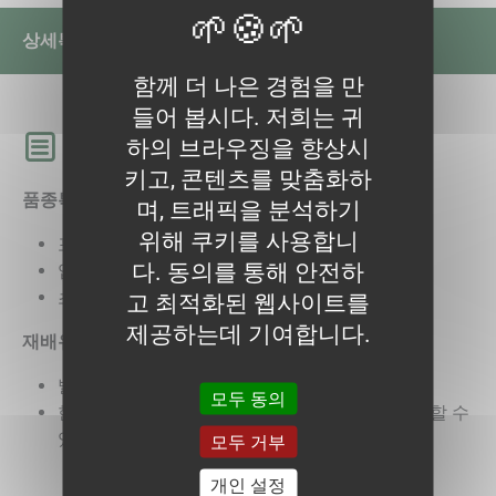
상세
특성
함께 더 나은 경험을 만
들어 봅시다. 저희는 귀
상세
하의 브라우징을 향상시
키고, 콘텐츠를 맞춤화하
품종특성
며, 트래픽을 분석하기
위해 쿠키를 사용합니
포기상추형태로 모양이 이쁨
다. 동의를 통해 안전하
엽은 짧고 두꺼움
초세가 좋으며 수확량이 많음
고 최적화된 웹사이트를
제공하는데 기여합니다.
재배유의사항
발아적온(약20℃)에 유의하여 파종
모두 동의
한여름 고온기에서는 팁번등의 생리장애가 발생할 수
있으므로 관리가 필요
모두 거부
개인 설정