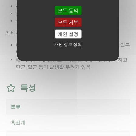
근의 무게는 개체당 200-350g
모두 동의
근피가 깨끗하고 광택이 있어 상품성이 우수
식미감이 뛰어나고 베타카로틴함량이 높음
모두 거부
재배유의사항
개인 설정
개인 정보 정책
비료의 과다시용 및 수확기의 갑작스러운 관수는 열근
발생 및 품질저하의 원인이 됨
배수불량지 및 점질토에서는 근비대가 불안정해지고
단근, 열근 등이 발생할 우려가 있음
특성
분류
흑전계