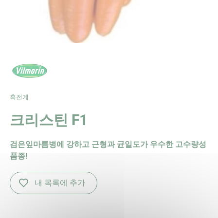
흑전계
크리스틴 F1
검은잎마름병에 강하고 근형과 균일도가 우수한 고수량성
품종!
내 목록에 추가