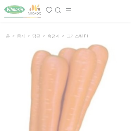
쿠키 관리 패널
Main navigation
홈
종자
당근
흑전계
크리스틴 F1