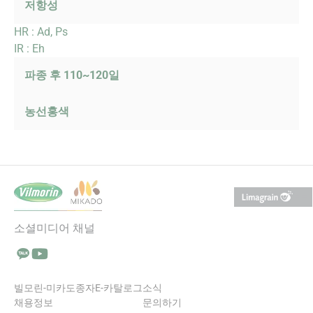
저항성
HR : Ad, Ps
IR : Eh
파종 후 110~120일
농선홍색
소셜미디어 채널
Talk에서 팔로우 (새 창에서 열림)
YouTube에서 팔로우 (새 창에서 열림)
빌모린-미카도
종자
E-카탈로그
소식
채용정보
문의하기