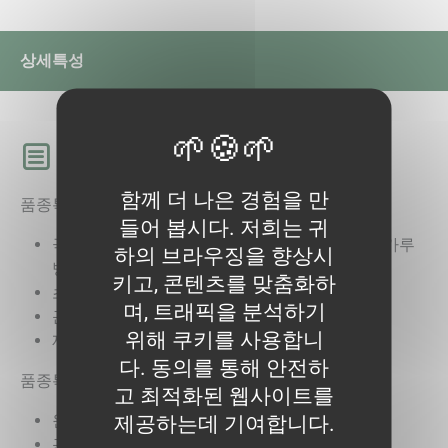
상세
특성
상세
함께 더 나은 경험을 만
품종특성1
들어 봅시다. 저희는 귀
극만추성으로 지상부 병해(흑엽고병, 반점병, 흰가루
하의 브라우징을 향상시
병)에 강
키고, 콘텐츠를 맞춤화하
초세는 중 정도이며 내한성이 뛰어남
며, 트래픽을 분석하기
근수부의 튀어나옴이 없어 청수출현이 적음
위해 쿠키를 사용합니
재포성이 뛰어나 열근이 적음
다. 동의를 통해 안전하
품종특성2
고 최적화된 웹사이트를
원통형의 근형으로 근미맺힘이 좋음
제공하는데 기여합니다.
근장 18~22cm로 근색과 심색이 농선홍색